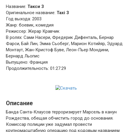
Название:
Такси 3
Оригинальное название:
Taxi 3
Год выхода: 2003
Жанр: боевик, комедия
Режиссер: Жерар Кравчик
В ролях: Сами Насери, Фредерик Дифенталь, Бернар
Фарси, Бай Лин, Эмма Сьоберг, Марион Котийяр, Эдуард
Монтаут, Жан-Кристоф Буве, Леон-Пьер Мондини,
Бернард Льопис
Выпущено: Франция
Продолжительность: 01:27:29
Описание
Банда Санта-Клаусов терроризирует Марсель в канун
Рождества, обещая обчистить город до основания.
Комиссар полиции уже задумал провести
крупномасштабную операцию под кодовым названием