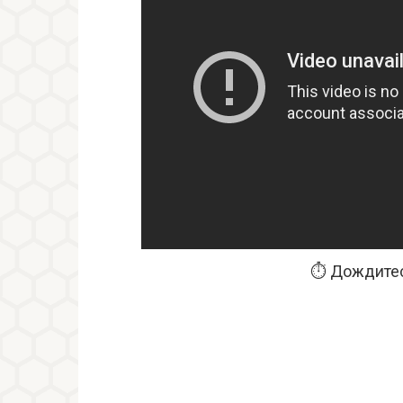
⏱️ Дождитес