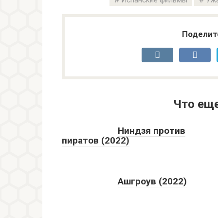
Испанские фильмы
Ужа
Поделит
Что ещ
Ниндзя против
пиратов (2022)
Ашгроув (2022)