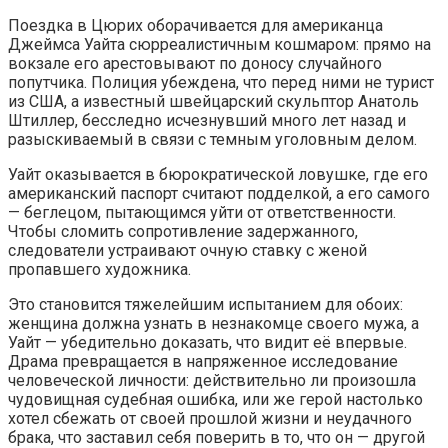
Поездка в Цюрих оборачивается для американца
Джеймса Уайта сюрреалистичным кошмаром: прямо на
вокзале его арестовывают по доносу случайного
попутчика. Полиция убеждена, что перед ними не турист
из США, а известный швейцарский скульптор Анатоль
Штиллер, бесследно исчезнувший много лет назад и
разыскиваемый в связи с темным уголовным делом.
Уайт оказывается в бюрократической ловушке, где его
американский паспорт считают подделкой, а его самого
— беглецом, пытающимся уйти от ответственности.
Чтобы сломить сопротивление задержанного,
следователи устраивают очную ставку с женой
пропавшего художника.
Это становится тяжелейшим испытанием для обоих:
женщина должна узнать в незнакомце своего мужа, а
Уайт — убедительно доказать, что видит её впервые.
Драма превращается в напряженное исследование
человеческой личности: действительно ли произошла
чудовищная судебная ошибка, или же герой настолько
хотел сбежать от своей прошлой жизни и неудачного
брака, что заставил себя поверить в то, что он — другой