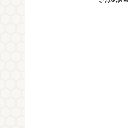
⏱️ Дождитес