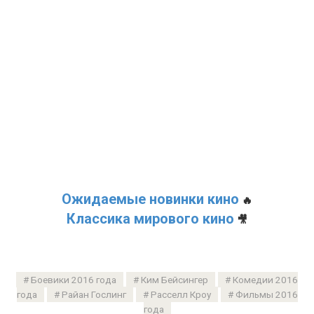
Ожидаемые новинки кино
🔥
Классика мирового кино
🎥
Боевики 2016 года
Ким Бейсингер
Комедии 2016
года
Райан Гослинг
Расселл Кроу
Фильмы 2016
года