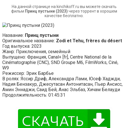
На данной странице на kinchikoff.ru вы можете скачать
фильм
Принц пустыни (2023)
через торрент в хорошем
качестве бесплатно.
Название:
Принц пустыни
Оригинальное название:
Zodi et Tehu, frères du désert
Год выпуска: 2023
Жанр: Приключения, семейный
Выпущено: Франция, Canal+ [fr], Centre National de la
Cinématographie (CNC), SND Groupe M6, FilmWorks, Ciné,
W9
Режиссер: Эрик Барбье
В ролях: Яссир Дриф, Александра Лами, Юсеф Хаджди,
Надия Бензакур, Джесутасан Антонитасан, Пьер Ансисс,
Амин Эннаджи, Саид Бей, Анас Эльбаз, Хичам Белауди
Продолжительность: 01:45:31