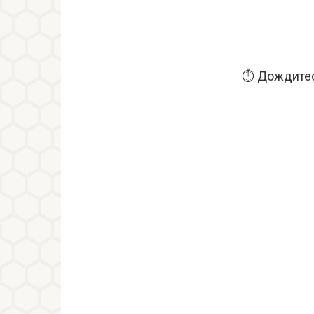
⏱️ Дождитес