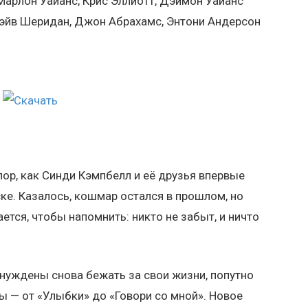
 Марлон Уайанс, Крис Эллиотт, Дэймон Уайанс
 Дэйв Шеридан, Джон Абрахамс, Энтони Андерсон
пор, как Синди Кэмпбелл и её друзья впервые
ке. Казалось, кошмар остался в прошлом, но
тся, чтобы напомнить: никто не забыт, и ничто
нуждены снова бежать за свои жизни, попутно
 — от «Улыбки» до «Говори со мной». Новое