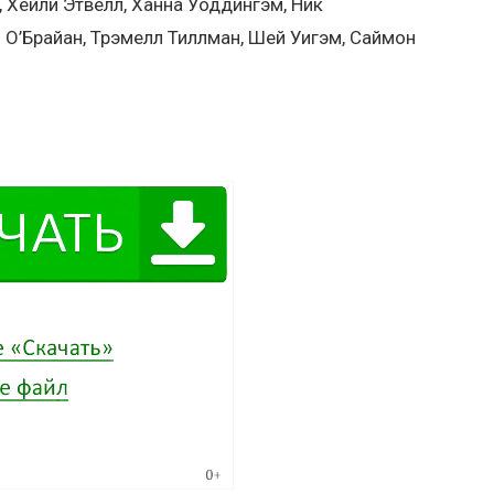
, Хейли Этвелл, Ханна Уоддингэм, Ник
 О’Брайан, Трэмелл Тиллман, Шей Уигэм, Саймон