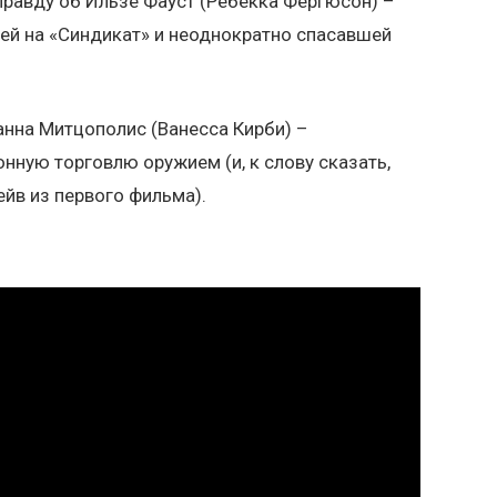
правду об Ильзе Фауст (Ребекка Фергюсон) –
ей на «Синдикат» и неоднократно спасавшей
ланна Митцополис (Ванесса Кирби) –
нную торговлю оружием (и, к слову сказать,
йв из первого фильма).