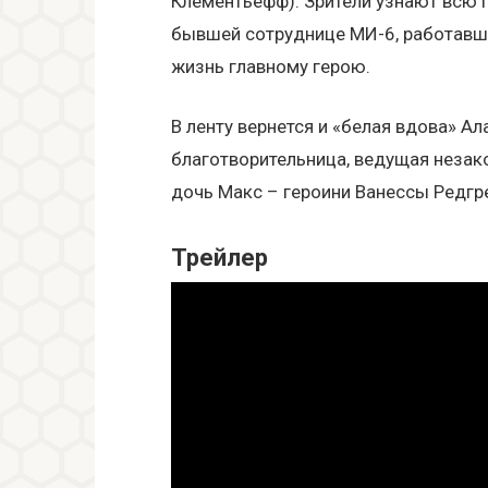
Клементьефф). Зрители узнают всю 
бывшей сотруднице МИ-6, работавш
жизнь главному герою.
В ленту вернется и «белая вдова» А
благотворительница, ведущая незако
дочь Макс – героини Ванессы Редгре
Трейлер