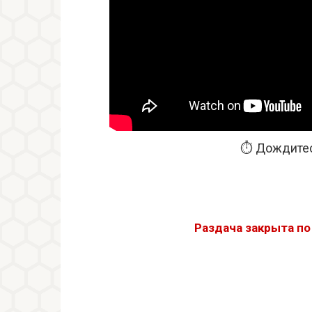
⏱️ Дождитес
Раздача закрыта п