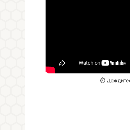
⏱️ Дождитес