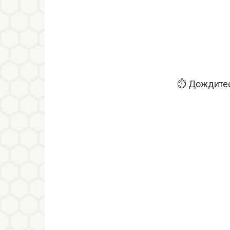
⏱️ Дождитес