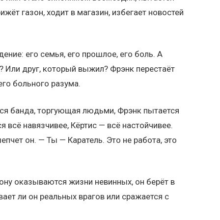
рижёт газон, ходит в магазин, избегает новостей
ние: его семья, его прошлое, его боль. А
б? Или друг, который выжил? Фрэнк перестаёт
 его больного разума.
тся банда, торгующая людьми, Фрэнк пытается
я всё навязчивее, Кёртис — всё настойчивее.
пчет он. — Ты — Каратель. Это не работа, это
кону оказываются жизни невинных, он берёт в
вает ли он реальных врагов или сражается с