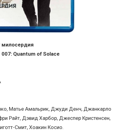
т милосердия
 007: Quantum of Solace
А
енко, Матье Амальрик, Джуди Денч, Джанкарло
и Райт, Дэвид Харбор, Джеспер Кристенсен,
Пиготт-Смит, Хоакин Косио.