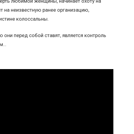
ерть любимой женщины, начинает охоту на
ит на неизвестную ранее организацию,
истине колоссальны.
ю они перед собой ставят, является контроль
ом…