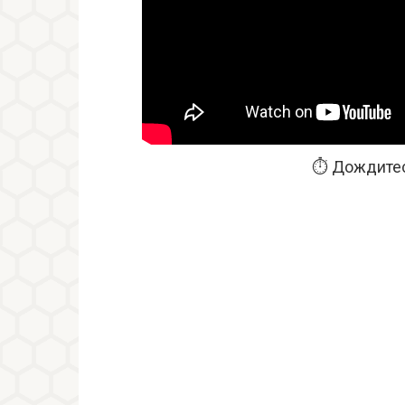
⏱️ Дождитес